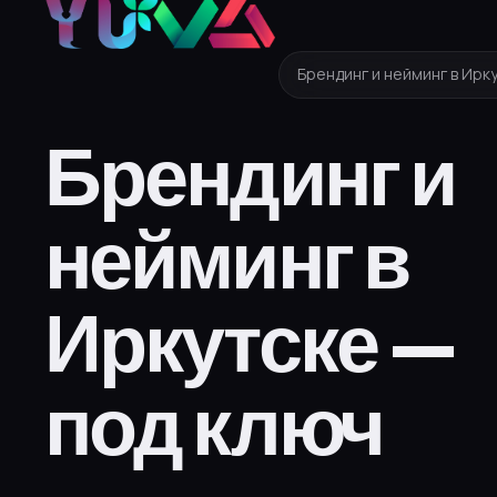
Брендинг и нейминг в Ирк
Брендинг и
нейминг в
Иркутске —
под ключ