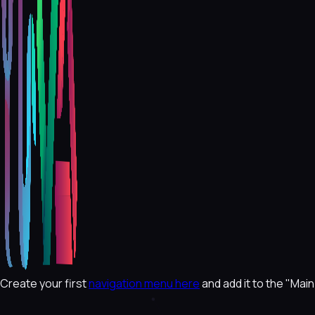
Create your first
navigation menu here
and add it to the "Mai