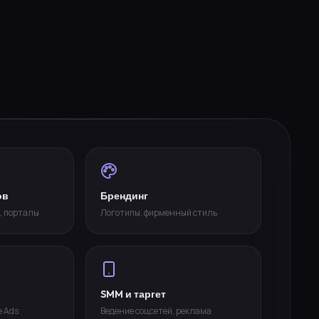
ов
Брендинг
, порталы
Логотипы, фирменный стиль
SMM и таргет
e Ads
Ведение соцсетей, реклама