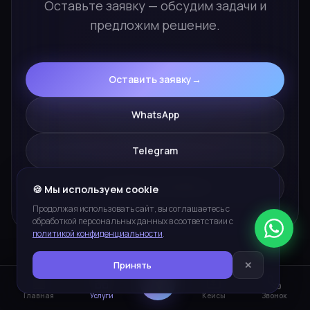
Оставьте заявку — обсудим задачи и
предложим решение.
Оставить заявку
→
WhatsApp
Telegram
zakaz@yuva-studia.ru
🍪 Мы используем cookie
Продолжая использовать сайт, вы соглашаетесь с
обработкой персональных данных в соответствии с
политикой конфиденциальности
.
Принять
✕
ПЛАТФОРМЫ И ИНСТРУМЕНТЫ
Главная
Услуги
Кейсы
Звонок