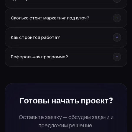
Москва, Курганинск, Ереван. Работаем по всей России
Сколько стоит маркетинг под ключ?
+
и СНГ.
Каждый проект индивидуален — оставьте заявку, и мы
Как строится работа?
+
подготовим персональное предложение.
Заявка → бриф → стратегия → реализация.
Реферальная программа?
+
Персональный менеджер ведёт проект от начала до
результата.
10% от каждого привлечённого проекта. Заполните
форму «Стать партнёром» — расскажем
подробности.
Готовы
начать проект?
Оставьте заявку — обсудим задачи и
предложим решение.