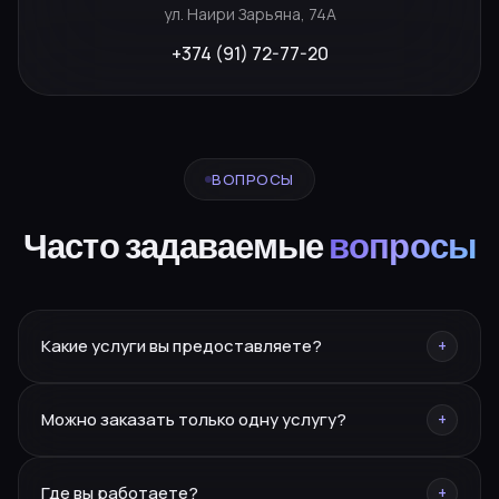
ул. Наири Зарьяна, 74А
+374 (91) 72-77-20
ВОПРОСЫ
Часто задаваемые
вопросы
Какие услуги вы предоставляете?
+
Брендинг, нейминг, PR, SMM, SEO, сайты, реклама,
Можно заказать только одну услугу?
+
дизайн, полиграфия, фото/видео, маркетплейсы,
CRM.
Да — разовую услугу или полное сопровождение под
Где вы работаете?
+
ключ.