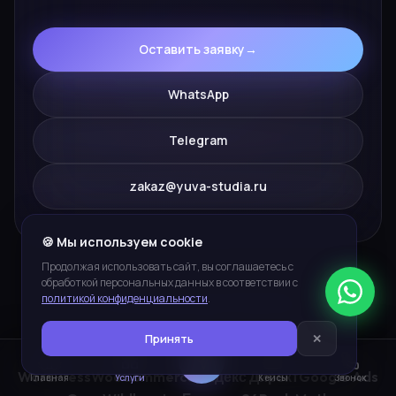
Оставить заявку
→
WhatsApp
Telegram
zakaz@yuva-studia.ru
🍪 Мы используем cookie
Продолжая использовать сайт, вы соглашаетесь с
обработкой персональных данных в соответствии с
политикой конфиденциальности
.
ПЛАТФОРМЫ И ИНСТРУМЕНТЫ
Принять
✕
WordPress
WooCommerce
Яндекс Директ
Google Ads
Главная
Услуги
Кейсы
Звонок