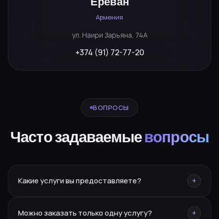
Ереван
Армения
ул. Наири Зарьяна, 74А
+374 (91) 72-77-20
ВОПРОСЫ
Часто задаваемые
вопросы
Какие услуги вы предоставляете?
+
Брендинг, нейминг, PR, SMM, SEO, сайты, реклама,
Можно заказать только одну услугу?
+
дизайн, полиграфия, фото/видео, маркетплейсы,