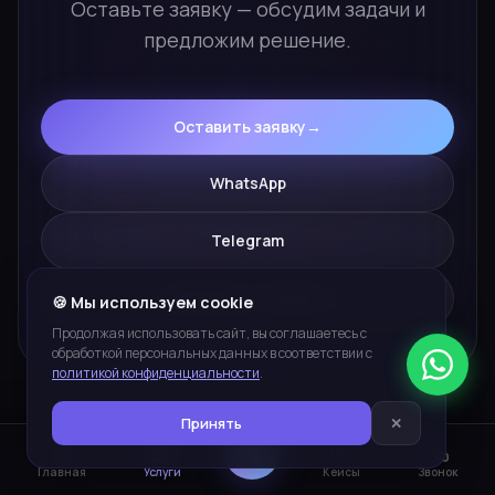
Оставьте заявку — обсудим задачи и
предложим решение.
Оставить заявку
→
WhatsApp
Telegram
zakaz@yuva-studia.ru
🍪 Мы используем cookie
Продолжая использовать сайт, вы соглашаетесь с
обработкой персональных данных в соответствии с
политикой конфиденциальности
.
Принять
✕
ПЛАТФОРМЫ И ИНСТРУМЕНТЫ
Главная
Услуги
Кейсы
Звонок