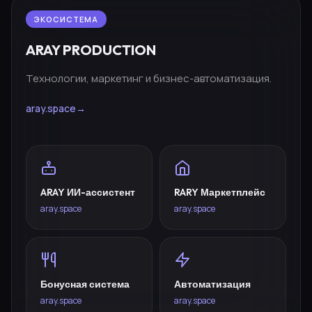
ЭКОСИСТЕМА
ARAY PRODUCTION
Технологии, маркетинг и бизнес-автоматизация.
aray.space
→
ARAY ИИ-ассистент
RARY Маркетплейс
aray.space
aray.space
Бонусная система
Автоматизация
aray.space
aray.space