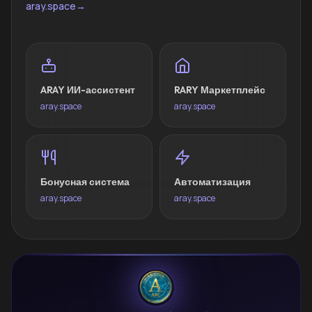
aray.space
→
ARAY ИИ-ассистент
RARY Маркетплейс
aray.space
aray.space
Бонусная система
Автоматизация
aray.space
aray.space