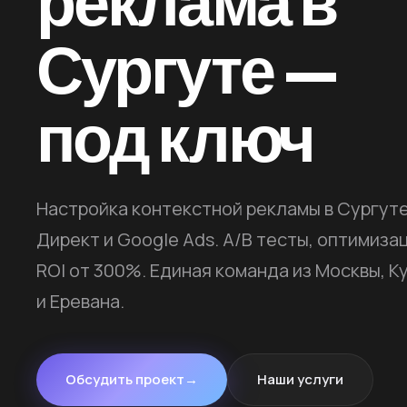
реклама в
Сургуте —
под ключ
Настройка контекстной рекламы в Сургуте
Директ и Google Ads. A/B тесты, оптимиза
ROI от 300%. Единая команда из Москвы, К
и Еревана.
Обсудить проект
→
Наши услуги