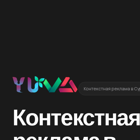
Контекстная реклама в Су
Контекстна