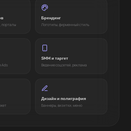
ов
Брендинг
, порталы
Логотипы, фирменный стиль
SMM и таргет
e Ads
Ведение соцсетей, реклама
Дизайн и полиграфия
ркет
Баннеры, визитки, меню