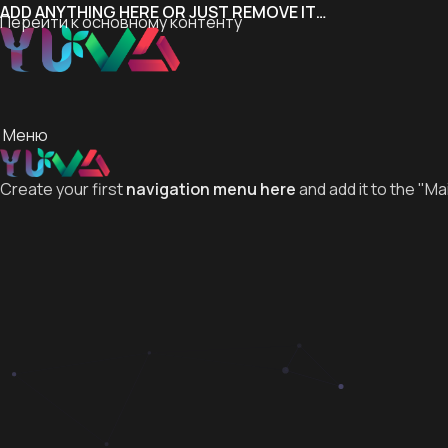
ADD ANYTHING HERE OR JUST REMOVE IT…
Перейти к основному контенту
Меню
Create your first
navigation menu here
and add it to the "Ma