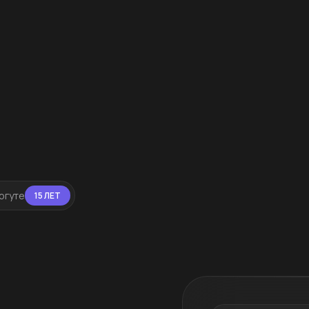
ргуте
15 ЛЕТ
я