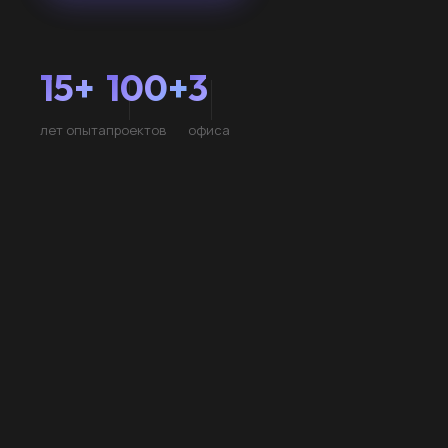
15+
100+
3
лет опыта
проектов
офиса