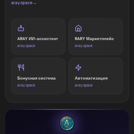
aray.space
→
ARAY ИИ-ассистент
RARY Маркетплейс
aray.space
aray.space
Бонусная система
Автоматизация
aray.space
aray.space