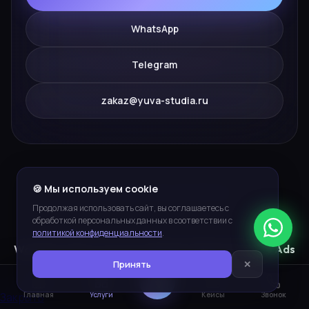
WhatsApp
Telegram
zakaz@yuva-studia.ru
🍪 Мы используем cookie
ПЛАТФОРМЫ И ИНСТРУМЕНТЫ
Продолжая использовать сайт, вы соглашаетесь с
обработкой персональных данных в соответствии с
политикой конфиденциальности
.
WordPress
WooCommerce
Яндекс Директ
Google Ads
Принять
✕
Ozon
Wildberries
Битрикс24
Rank Math
Закрыть
Главная
Услуги
Кейсы
Звонок