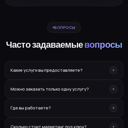
ВОПРОСЫ
Часто задаваемые
вопросы
Какие услуги вы предоставляете?
+
Брендинг, нейминг, PR, SMM, SEO, сайты, реклама,
Можно заказать только одну услугу?
+
дизайн, полиграфия, фото/видео, маркетплейсы,
CRM.
Да — разовую услугу или полное сопровождение под
Где вы работаете?
+
ключ.
Москва, Курганинск, Ереван. Работаем по всей России
Сколько стоит маркетинг под ключ?
+
и СНГ.