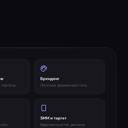
ов
Брендинг
, порталы
Логотипы, фирменный стиль
SMM и таргет
e Ads
Ведение соцсетей, реклама