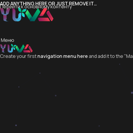
ADD ANYTHING HERE OR JUST REMOVE IT…
Перейти к основному контенту
Меню
Create your first
navigation menu here
and add it to the "Ma