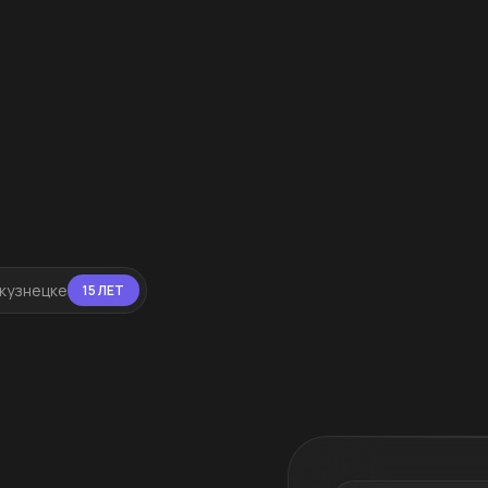
окузнецке
15 ЛЕТ