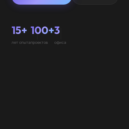
15+
100+
3
лет опыта
проектов
офиса