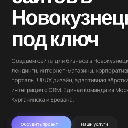
Новокузнец
под ключ
Создаём сайты для бизнеса в Новокузнец
лендинги, интернет-магазины, корпорати
порталы. UI/UX дизайн, адаптивная вёрстка
интеграция с CRM. Единая команда из Мос
Курганинска и Еревана.
Обсудить проект
→
Наши услуги