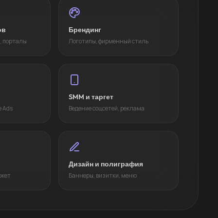
ов
Брендинг
, порталы
Логотипы, фирменный стиль
SMM и таргет
e Ads
Ведение соцсетей, реклама
Дизайн и полиграфия
ркет
Баннеры, визитки, меню