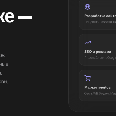
ке —
Разработка сайт
Лендинги, магазины
SEO и реклама
ке:
Яндекс Директ, Googl
вные
,
квы,
Маркетплейсы
Ozon, WB, Яндекс Ма