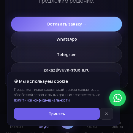
предложим решение.
Оставить заявку
→
WhatsApp
Telegram
zakaz@yuva-studia.ru
🍪 Мы используем cookie
Продолжая использовать сайт, вы соглашаетесь с
обработкой персональных данных в соответствии с
политикой конфиденциальности
.
ПЛАТФОРМЫ И ИНСТРУМЕНТЫ
Принять
✕
Главная
Услуги
Кейсы
Звонок