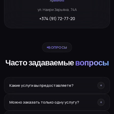
Армения
ул. Наири Зарьяна, 74А
+374 (91) 72-77-20
ВОПРОСЫ
Часто задаваемые
вопросы
Какие услуги вы предоставляете?
+
Брендинг, нейминг, PR, SMM, SEO, сайты, реклама,
Можно заказать только одну услугу?
+
дизайн, полиграфия, фото/видео, маркетплейсы,
CRM.
Да — разовую услугу или полное сопровождение под