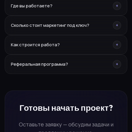
Где вы работаете?
+
ключ.
Москва, Курганинск, Ереван. Работаем по всей России
Сколько стоит маркетинг под ключ?
+
и СНГ.
Каждый проект индивидуален — оставьте заявку, и мы
Как строится работа?
+
подготовим персональное предложение.
Заявка → бриф → стратегия → реализация.
Реферальная программа?
+
Персональный менеджер ведёт проект от начала до
результата.
10% от каждого привлечённого проекта. Заполните
форму «Стать партнёром» — расскажем
подробности.
Готовы
начать проект?
Оставьте заявку — обсудим задачи и