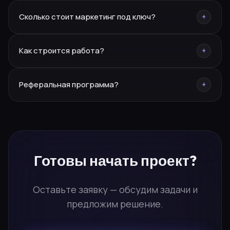
Москва, Курганинск, Ереван. Работаем по всей России
Сколько стоит маркетинг под ключ?
+
и СНГ.
Каждый проект индивидуален — оставьте заявку, и мы
Как строится работа?
+
подготовим персональное предложение.
Заявка → бриф → стратегия → реализация.
Реферальная программа?
+
Персональный менеджер ведёт проект от начала до
результата.
10% от каждого привлечённого проекта. Заполните
форму «Стать партнёром» — расскажем
подробности.
Готовы
начать проект?
Оставьте заявку — обсудим задачи и
предложим решение.