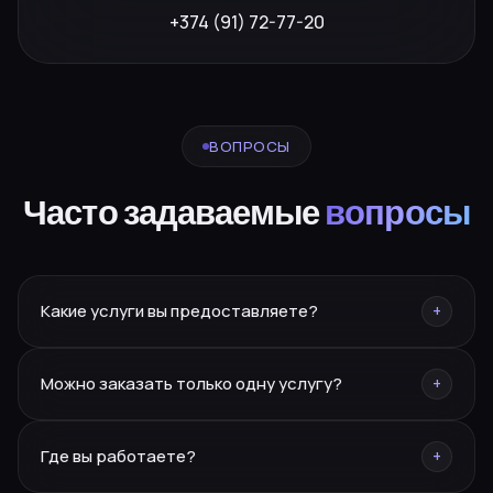
+374 (91) 72-77-20
ВОПРОСЫ
Часто задаваемые
вопросы
Какие услуги вы предоставляете?
+
Брендинг, нейминг, PR, SMM, SEO, сайты, реклама,
Можно заказать только одну услугу?
+
дизайн, полиграфия, фото/видео, маркетплейсы,
CRM.
Да — разовую услугу или полное сопровождение под
Где вы работаете?
+
ключ.