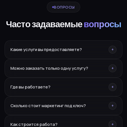
ВОПРОСЫ
Часто задаваемые
вопросы
Какие услуги вы предоставляете?
+
Брендинг, нейминг, PR, SMM, SEO, сайты, реклама,
Можно заказать только одну услугу?
+
дизайн, полиграфия, фото/видео, маркетплейсы,
CRM.
Да — разовую услугу или полное сопровождение под
Где вы работаете?
+
ключ.
Москва, Курганинск, Ереван. Работаем по всей России
Сколько стоит маркетинг под ключ?
+
и СНГ.
Каждый проект индивидуален — оставьте заявку, и мы
Как строится работа?
+
подготовим персональное предложение.