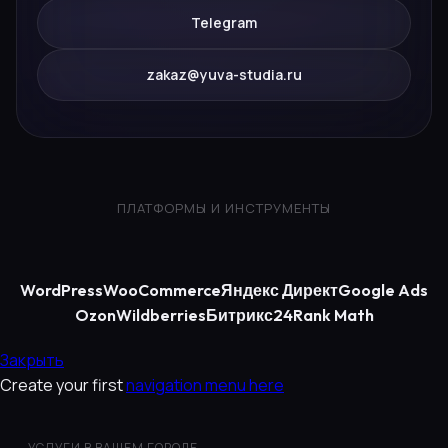
Telegram
zakaz@yuva-studia.ru
ПЛАТФОРМЫ И ИНСТРУМЕНТЫ
WordPress
WooCommerce
Яндекс Директ
Google Ads
Ozon
Wildberries
Битрикс24
Rank Math
Закрыть
Create your first
navigation menu here
УСЛУГИ В ВАШЕМ ГОРОДЕ