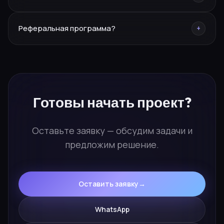
Заявка → бриф → стратегия → реализация.
Реферальная программа?
+
Персональный менеджер ведёт проект от начала до
результата.
10% от каждого привлечённого проекта. Заполните
форму «Стать партнёром» — расскажем
подробности.
Готовы
начать проект?
Оставьте заявку — обсудим задачи и
предложим решение.
Оставить заявку
→
WhatsApp