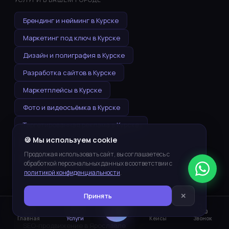
Брендинг и нейминг в Курске
Маркетинг под ключ в Курске
Дизайн и полиграфия в Курске
Разработка сайтов в Курске
Маркетплейсы в Курске
Фото и видеосъёмка в Курске
Таргетированная реклама в Курске
🍪 Мы используем cookie
SMM-продвижение в Курске
Продолжая использовать сайт, вы соглашаетесь с
Контекстная реклама в Курске
обработкой персональных данных в соответствии с
политикой конфиденциальности
.
ЭТА УСЛУГА В ДРУГИХ ГОРОДАХ
Принять
✕
SEO-продвижение в Тамбове
Главная
Услуги
Кейсы
Звонок
SEO-продвижение в Ярославле