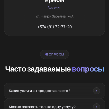
Ереван
Армения
ул. Наири Зарьяна, 74А
+374 (91) 72-77-20
ВОПРОСЫ
Часто задаваемые
вопросы
Какие услуги вы предоставляете?
+
Брендинг, нейминг, PR, SMM, SEO, сайты, реклама,
Можно заказать только одну услугу?
+
дизайн, полиграфия, фото/видео, маркетплейсы,