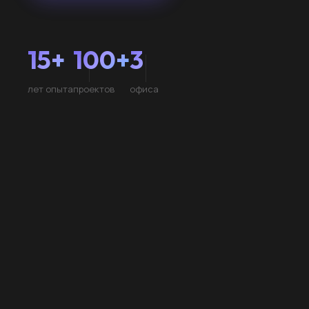
15+
100+
3
лет опыта
проектов
офиса