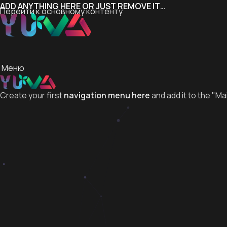
ADD ANYTHING HERE OR JUST REMOVE IT…
Перейти к основному контенту
Меню
Create your first
navigation menu here
and add it to the "Ma