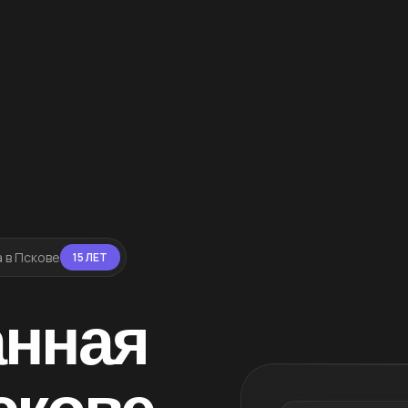
 в Пскове
15 ЛЕТ
анная