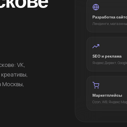
скове
Разработка сайт
Лендинги, магазины
SEO и реклама
Яндекс Директ, Googl
кове: VK,
 креативы,
з Москвы,
Маркетплейсы
Ozon, WB, Яндекс Ма