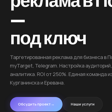
реклама в П
—
под ключ
Таргетированная реклама для бизнеса в Пс
myTarget, Telegram. Настройка аудиторий,
аналитика. ROI от 250%. Единая команда и
Курганинска и Еревана.
Обсудить проект
→
Наши услуги