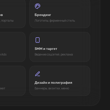
ов
Брендинг
, порталы
Логотипы, фирменный стиль
SMM и таргет
e Ads
Ведение соцсетей, реклама
Дизайн и полиграфия
ркет
Баннеры, визитки, меню