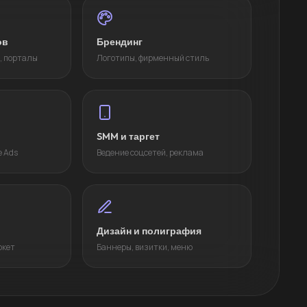
ов
Брендинг
, порталы
Логотипы, фирменный стиль
SMM и таргет
e Ads
Ведение соцсетей, реклама
Дизайн и полиграфия
ркет
Баннеры, визитки, меню