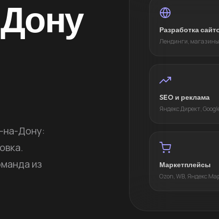
-Дону
Разработка сайт
Лендинги, магазины
SEO и реклама
Яндекс Директ, Googl
е-на-Дону:
овка.
оманда из
Маркетплейсы
Ozon, WB, Яндекс Ма