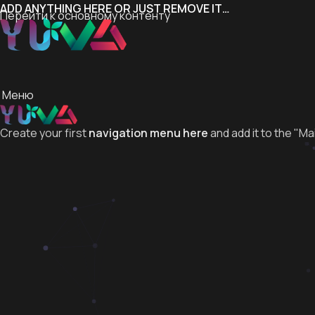
ADD ANYTHING HERE OR JUST REMOVE IT…
Перейти к основному контенту
Меню
Create your first
navigation menu here
and add it to the "Ma