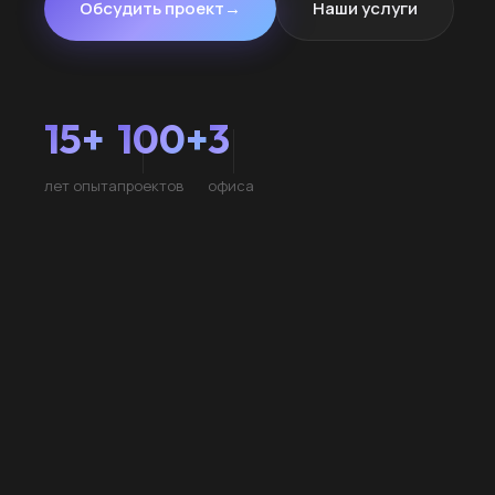
Обсудить проект
→
Наши услуги
15+
100+
3
лет опыта
проектов
офиса