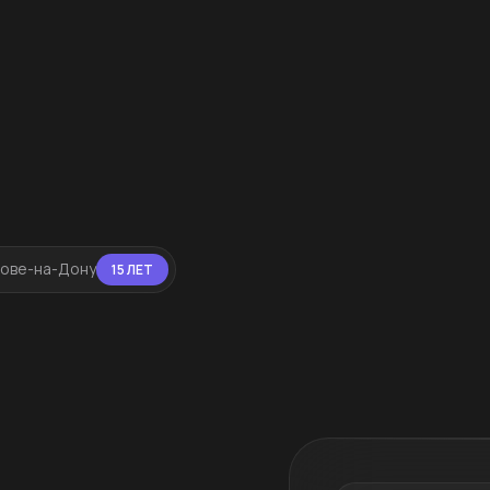
тове-на-Дону
15 ЛЕТ