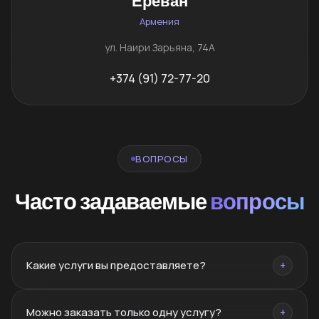
Ереван
Армения
ул. Наири Зарьяна, 74А
+374 (91) 72-77-20
ВОПРОСЫ
Часто задаваемые
вопросы
Какие услуги вы предоставляете?
+
Брендинг, нейминг, PR, SMM, SEO, сайты, реклама,
Можно заказать только одну услугу?
+
дизайн, полиграфия, фото/видео, маркетплейсы,