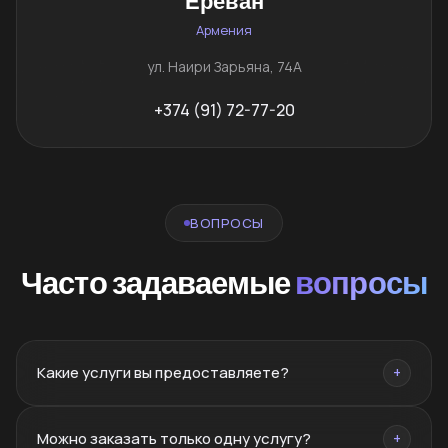
Ереван
Армения
ул. Наири Зарьяна, 74А
+374 (91) 72-77-20
ВОПРОСЫ
Часто задаваемые
вопросы
Какие услуги вы предоставляете?
+
Брендинг, нейминг, PR, SMM, SEO, сайты, реклама,
Можно заказать только одну услугу?
+
дизайн, полиграфия, фото/видео, маркетплейсы,